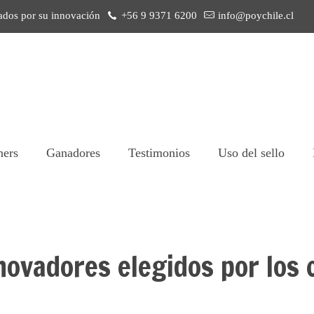
ados por su innovación
+56 9 9371 6200
info@poychile.cl
ners
Ganadores
Testimonios
Uso del sello
novadores elegidos por los