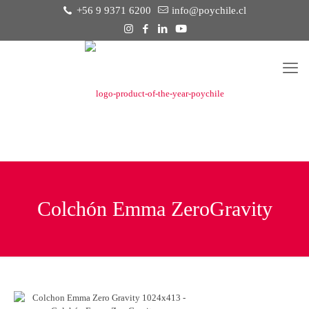
+56 9 9371 6200
info@poychile.cl
Colchón Emma ZeroGravity