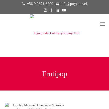
+56 9 9371 6200
info@poychile.cl
Frutipop