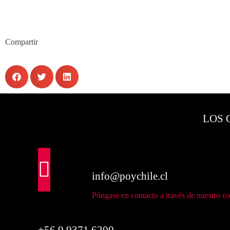
Compartir
LOS 
info@poychile.cl
Póngase en contacto a través de nuestro co