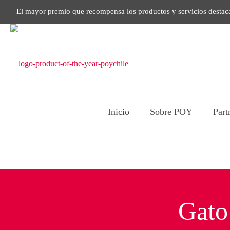
El mayor premio que recompensa los productos y servicios destac
Inicio
Sobre POY
Part
Gato