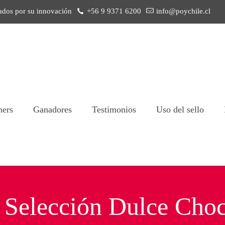
ados por su innovación
+56 9 9371 6200
info@poychile.cl
ners
Ganadores
Testimonios
Uso del sello
 Selección Dulce Choc