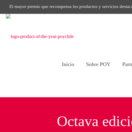
El mayor premio que recompensa los productos y servicios destac
Inicio
Sobre POY
Part
Octava edic