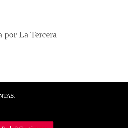
a por La Tercera
n
NTAS.