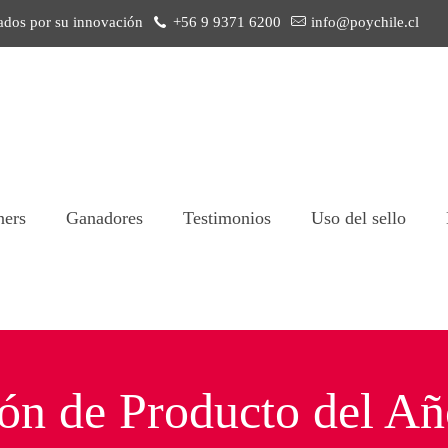
ados por su innovación
+56 9 9371 6200
info@poychile.cl
ners
Ganadores
Testimonios
Uso del sello
ión de Producto del Añ