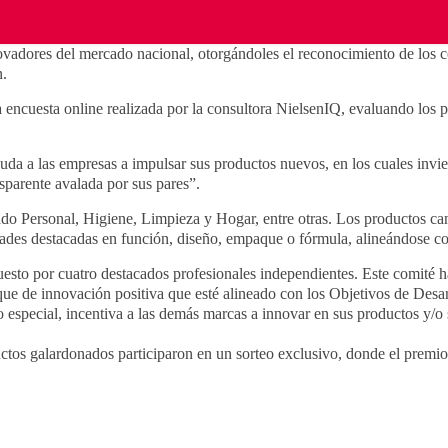
adores del mercado nacional, otorgándoles el reconocimiento de los co
ón.
ncuesta online realizada por la consultora NielsenIQ, evaluando los pr
uda a las empresas a impulsar sus productos nuevos, en los cuales invi
sparente avalada por sus pares”.
do Personal, Higiene, Limpieza y Hogar, entre otras. Los productos can
dades destacadas en función, diseño, empaque o fórmula, alineándose co
esto por cuatro destacados profesionales independientes. Este comité 
nfoque de innovación positiva que esté alineado con los Objetivos de De
 especial, incentiva a las demás marcas a innovar en sus productos y/o 
s galardonados participaron en un sorteo exclusivo, donde el premio c