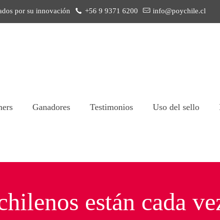
ados por su innovación
+56 9 9371 6200
info@poychile.cl
ners
Ganadores
Testimonios
Uso del sello
chilenos están cada v