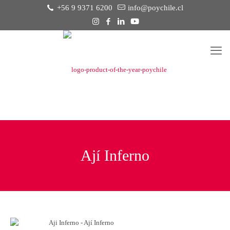
+56 9 9371 6200
info@poychile.cl
Ají Inferno