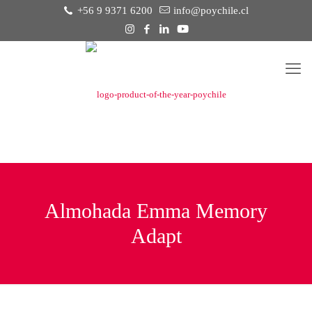
+56 9 9371 6200
info@poychile.cl
Almohada Emma Memory
Adapt