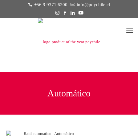
+56 9 9371 6200
info@poychile.cl
Automático