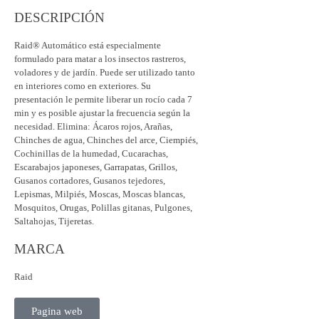
DESCRIPCIÓN
Raid® Automático está especialmente
formulado para matar a los insectos rastreros,
voladores y de jardín. Puede ser utilizado tanto
en interiores como en exteriores. Su
presentación le permite liberar un rocío cada 7
min y es posible ajustar la frecuencia según la
necesidad. Elimina: Ácaros rojos, Arañas,
Chinches de agua, Chinches del arce, Ciempiés,
Cochinillas de la humedad, Cucarachas,
Escarabajos japoneses, Garrapatas, Grillos,
Gusanos cortadores, Gusanos tejedores,
Lepismas, Milpiés, Moscas, Moscas blancas,
Mosquitos, Orugas, Polillas gitanas, Pulgones,
Saltahojas, Tijeretas.
MARCA
Raid
Pagina web