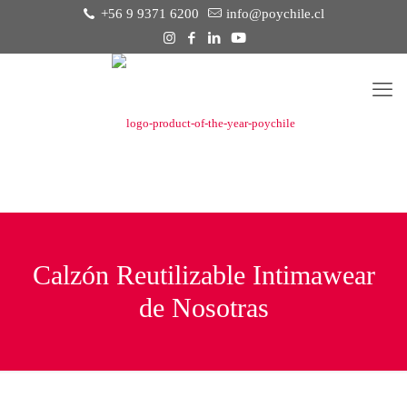
+56 9 9371 6200
info@poychile.cl
Calzón Reutilizable Intimawear
de Nosotras