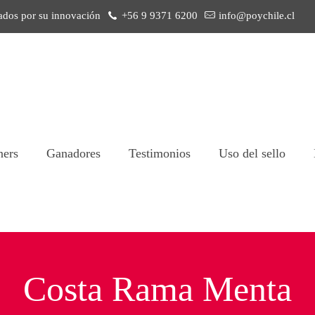
ados por su innovación
+56 9 9371 6200
info@poychile.cl
ners
Ganadores
Testimonios
Uso del sello
Costa Rama Menta