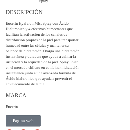
DESCRIPCIÓN
Eucerin Hyaluron Mist Spray con Ácido
Hialuronico y 4 efectivos humectantes que
facilitan la activación de los canales de
distribución propios de la piel para transportar
humedad entre las células y mantener su
balance de hidratación. Otorga una hidratación
instantánea y duradera que ayuda a calmar la
irritación y la sequedad de la piel. Spray único
en el mercado chileno en combinar hidratación
instantánea junto a una avanzada fórmula de
Ácido hialuronico que ayuda a prevenir el
envejecimiento de la piel.
MARCA
Eucerin
Pagina web