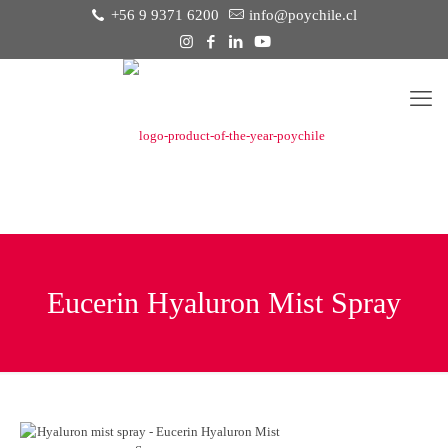
+56 9 9371 6200
info@poychile.cl
Eucerin Hyaluron Mist Spray