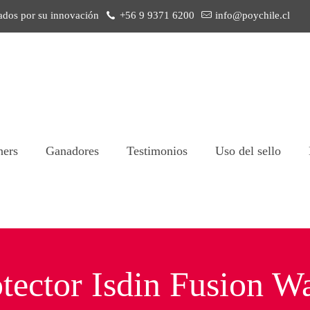
ados por su innovación
+56 9 9371 6200
info@poychile.cl
ners
Ganadores
Testimonios
Uso del sello
tector Isdin Fusion W