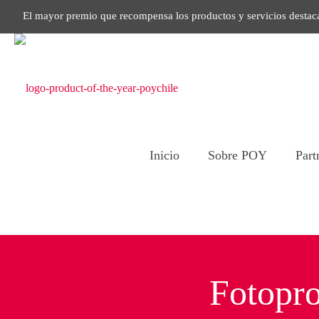
El mayor premio que recompensa los productos y servicios destac
Inicio
Sobre POY
Part
Fotopro