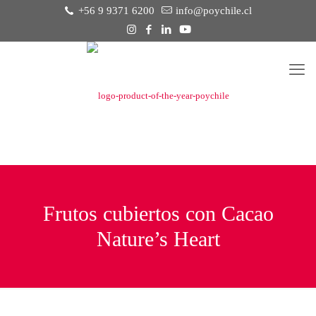
+56 9 9371 6200
info@poychile.cl
Frutos cubiertos con Cacao
Nature’s Heart