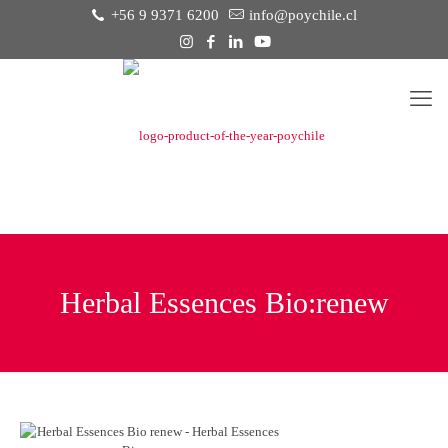
+56 9 9371 6200
info@poychile.cl
Herbal Essences Bio:renew