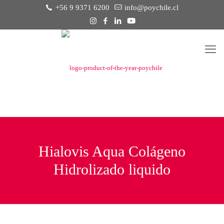
+56 9 9371 6200
info@poychile.cl
Hialovis Aqua Colágeno
Hidrolizado liquido