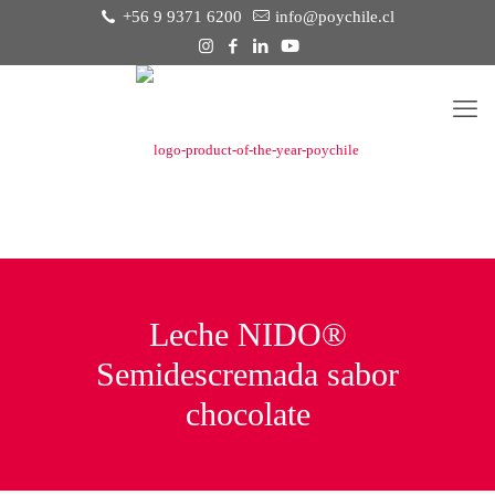
+56 9 9371 6200
info@poychile.cl
Leche NIDO®
Semidescremada sabor
chocolate