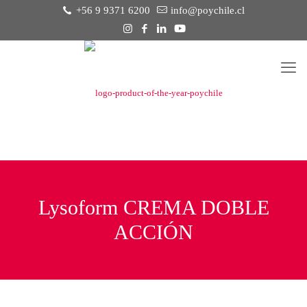
+56 9 9371 6200
info@poychile.cl
Lysoform CREMA DOBLE
ACCIÓN