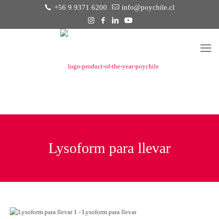
+56 9 9371 6200
info@poychile.cl
Lysoform para llevar