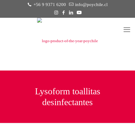
+56 9 9371 6200
info@poychile.cl
Lysoform toallitas
desinfectantes