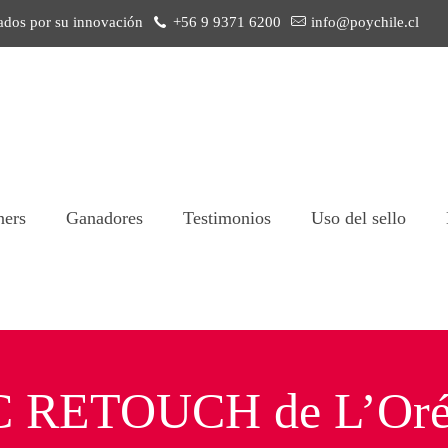
ados por su innovación
+56 9 9371 6200
info@poychile.cl
ners
Ganadores
Testimonios
Uso del sello
RETOUCH de L’Oréa