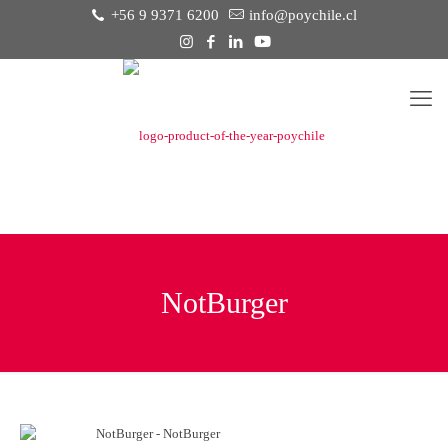
+56 9 9371 6200
info@poychile.cl
NotBurger