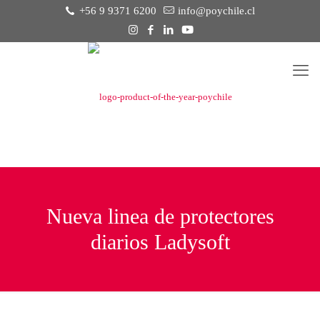
+56 9 9371 6200
info@poychile.cl
Nueva linea de protectores
diarios Ladysoft