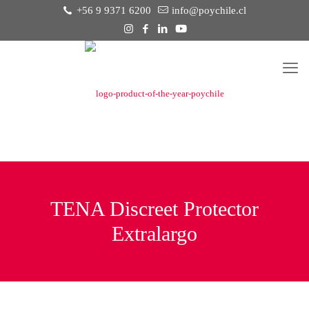
+56 9 9371 6200
info@poychile.cl
TENA Discreet Protector
Extralargo