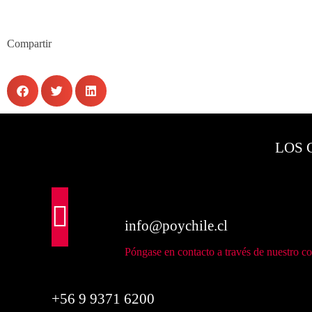
Compartir
LOS 
info@poychile.cl
Póngase en contacto a través de nuestro co
+56 9 9371 6200