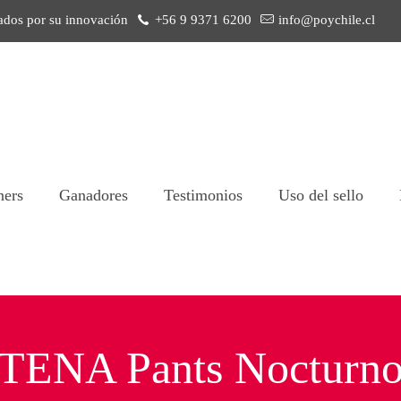
ados por su innovación
+56 9 9371 6200
info@poychile.cl
ners
Ganadores
Testimonios
Uso del sello
TENA Pants Nocturn