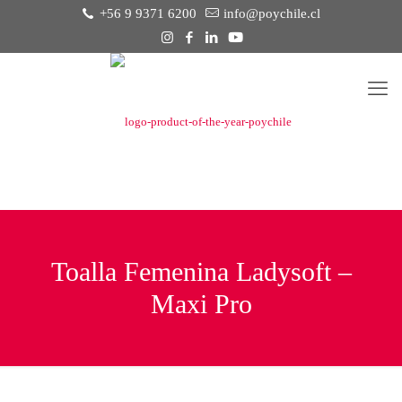
+56 9 9371 6200
info@poychile.cl
Toalla Femenina Ladysoft –
Maxi Pro