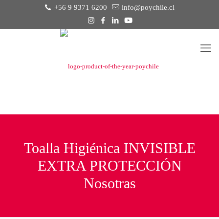
+56 9 9371 6200
info@poychile.cl
Toalla Higiénica INVISIBLE
EXTRA PROTECCIÓN
Nosotras