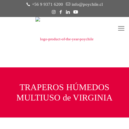
+56 9 9371 6200
info@poychile.cl
TRAPEROS HÚMEDOS
MULTIUSO de VIRGINIA