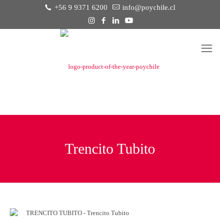
+56 9 9371 6200
info@poychile.cl
Trencito Tubito