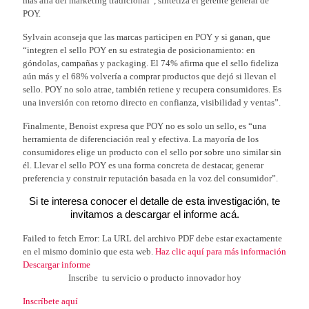
más allá del marketing tradicional”, sintetiza el gerente general de
POY.
Sylvain aconseja que las marcas participen en POY y si ganan, que
“integren el sello POY en su estrategia de posicionamiento: en
góndolas, campañas y packaging. El 74% afirma que el sello fideliza
aún más y el 68% volvería a comprar productos que dejó si llevan el
sello. POY no solo atrae, también retiene y recupera consumidores. Es
una inversión con retorno directo en confianza, visibilidad y ventas”.
Finalmente, Benoist expresa que POY no es solo un sello, es “una
herramienta de diferenciación real y efectiva. La mayoría de los
consumidores elige un producto con el sello por sobre uno similar sin
él. Llevar el sello POY es una forma concreta de destacar, generar
preferencia y construir reputación basada en la voz del consumidor”.
Si te interesa conocer el detalle de esta investigación, te
invitamos a descargar el informe acá.
Failed to fetch Error: La URL del archivo PDF debe estar exactamente
en el mismo dominio que esta web.
Haz clic aquí para más información
Descargar informe
Inscribe tu servicio o producto innovador hoy
Inscríbete aquí