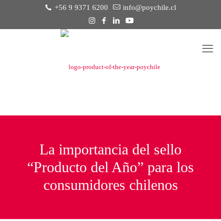
+56 9 9371 6200
info@poychile.cl
La importancia del sello
“Producto del Año” para los
consumidores chilenos