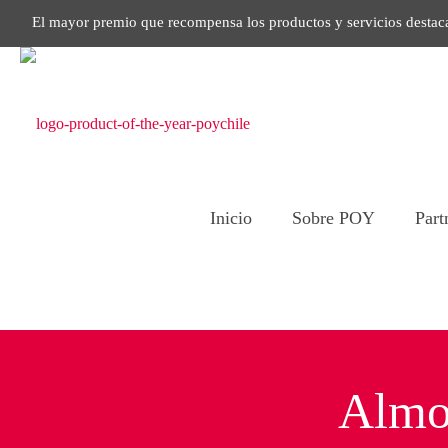
El mayor premio que recompensa los productos y servicios destac
Inicio
Sobre POY
Part
Almo