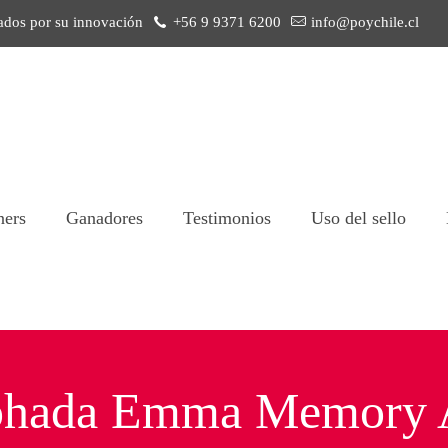
ados por su innovación
+56 9 9371 6200
info@poychile.cl
ners
Ganadores
Testimonios
Uso del sello
hada Emma Memory 