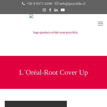
+56 9 9371 6200
info@poychile.cl
L´Oréal-Root Cover Up