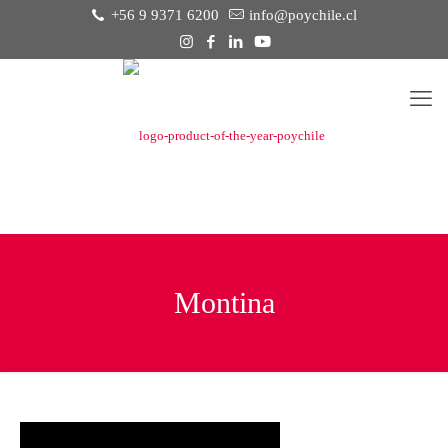
+56 9 9371 6200
info@poychile.cl
Montina