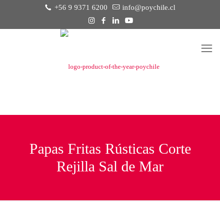
+56 9 9371 6200
info@poychile.cl
Papas Fritas Rústicas Corte
Rejilla Sal de Mar