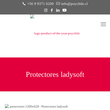
+56 9 9371 6200
info@poychile.cl
Protectores ladysoft