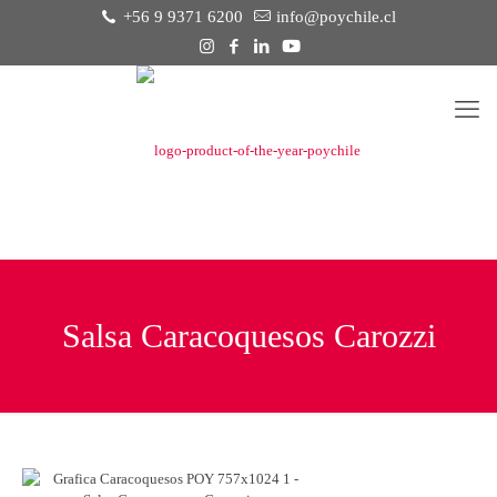
+56 9 9371 6200
info@poychile.cl
Salsa Caracoquesos Carozzi