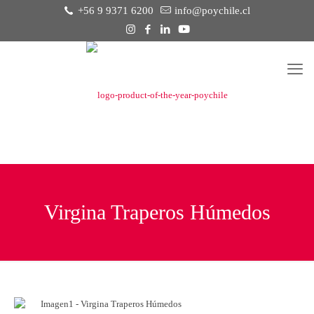
+56 9 9371 6200
info@poychile.cl
Virgina Traperos Húmedos