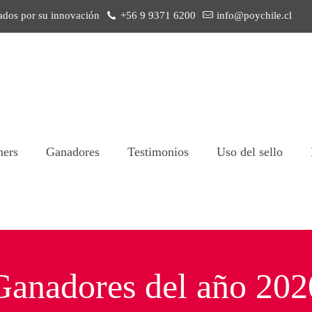
ados por su innovación
+56 9 9371 6200
info@poychile.cl
ners
Ganadores
Testimonios
Uso del sello
Ganadores del año 202